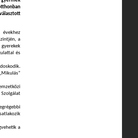
 gyermek
otthonban
választott
i évekhez
intjén, a
 gyerekek
ulattal és
oskodik.
„Mikulás”
emzetközi
Szolgálat
egrégebbi
satlakozik
gvehetik a