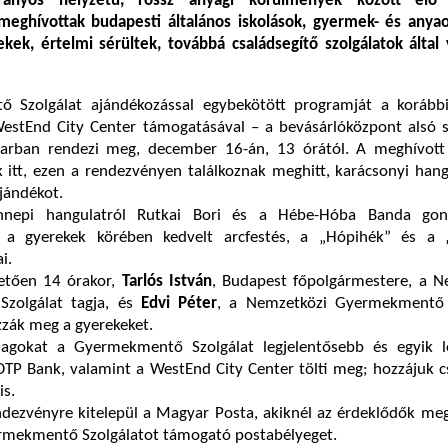
rányos helyzetű, rossz anyagi körülmények között élő
meghívottak budapesti általános iskolások, gyermek- és anya
ek, értelmi sérültek, továbbá családsegítő szolgálatok által 
 Szolgálat ajándékozással egybekötött programját a korább
estEnd City Center támogatásával – a bevásárlóközpont alsó sz
arban rendezi meg, december 16-án, 13 órától. A meghívott
 itt, ezen a rendezvényen találkoznak meghitt, karácsonyi hang
ajándékot.
nepi hangulatról Rutkai Bori és a Hébe-Hóba Banda gond
n a gyerekek körében kedvelt arcfestés, a „Hópihék” és a 
ai.
etően 14 órakor,
Tarlós István
, Budapest főpolgármestere, a N
zolgálat tagja, és
Edvi Péter
, a Nemzetközi Gyermekmentő 
zzák meg a gyerekeket.
agokat a Gyermekmentő Szolgálat legjelentősebb és egyik l
TP Bank, valamint a WestEnd City Center tölti meg; hozzájuk c
is.
ndezvényre kitelepül a Magyar Posta, akiknél az érdeklődők me
mekmentő Szolgálatot támogató postabélyeget.