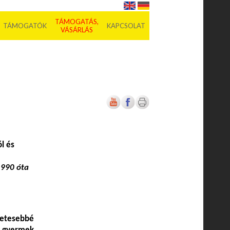
TÁMOGATÁS,
TÁMOGATÓK
KAPCSOLAT
VÁSÁRLÁS
l és
1990 óta
zetesebbé