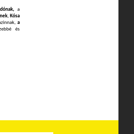
dónak,
a
-nek
,
Kósa
zinnak,
a
szebbé és