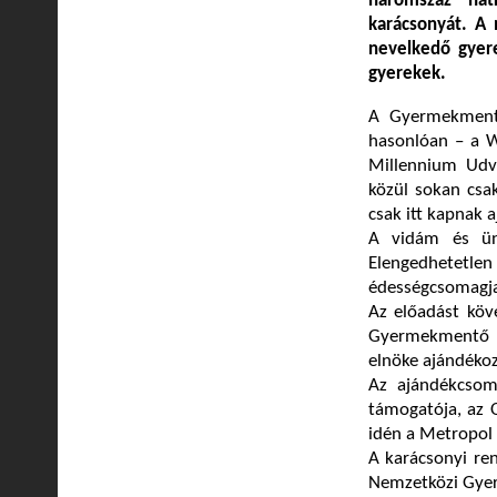
háromszáz hát
karácsonyát. A 
nevelkedő gyerek
gyerekek.
A Gyermekmentő
hasonlóan – a W
Millennium Udv
közül sokan csak
csak itt kapnak 
A vidám és ün
Elengedhetetle
édességcsomagj
Az előadást köv
Gyermekmentő S
elnöke ajándéko
Az ajándékcsom
támogatója, az O
idén a Metropol 
A karácsonyi re
Nemzetközi Gyer