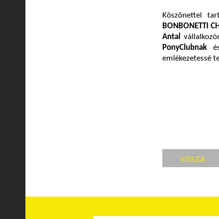
Köszönettel ta
BONBONETTI CH
Antal
vállalkozó
PonyClubnak
emlékezetessé te
VISSZA