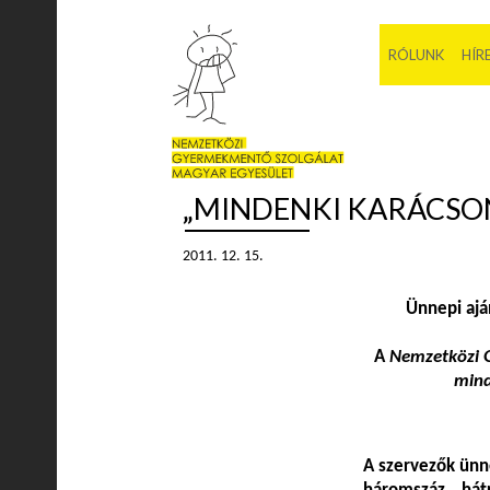
RÓLUNK
HÍR
„MINDENKI KARÁCSO
2011. 12. 15.
Ünnepi aj
A
Nemzetközi 
mind
A szervezők ünn