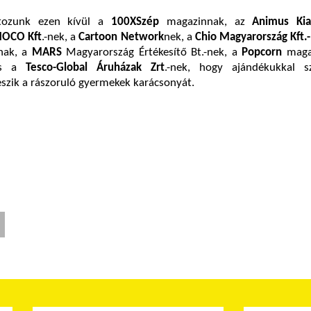
rtozunk ezen kívül a
100XSzép
magazinnak,
az
Animus Kia
OCO Kft
.-nek,
a
Cartoon Network
nek, a
Chio
Magyarország Kft.
nak, a
MARS
Magyarország Értékesítő Bt.-nek, a
Popcorn
maga
és a
Tesco-Global Áruházak Zrt
.-nek, hogy ajándékukkal 
szik a rászoruló gyermekek karácsonyát.