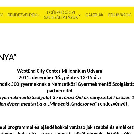
EGÉSZSÉGÜGYI
EK
RENDEZVÉNYEK
GALÉRIÁK
FELHÍVÁSOK
SZOLGÁLTATÁSOK
NYA”
WestEnd City Center Millennium Udvara
2011. december 16., péntek 13-15 óra
ándék 300 gyermeknek a Nemzetközi Gyermekmentő Szolgálattó
partnereitől
Gyermekmentő Szolgálat
a
Fővárosi Önkormányzattal közösen 
en évben megtartja a „Mindenki Karácsonya”
rendezvényét.
epi programmal és ajándékokkal varázsolják szebbé és emléke