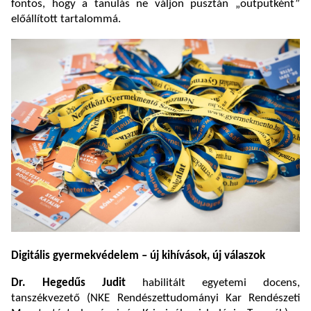
fontos, hogy a tanulás ne váljon pusztán „outputként”
előállított tartalommá.
Digitális gyermekvédelem – új kihívások, új válaszok
Dr. Hegedűs Judit
habilitált egyetemi docens,
tanszékvezető (NKE Rendészettudományi Kar Rendészeti