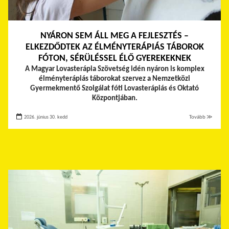
NYÁRON SEM ÁLL MEG A FEJLESZTÉS –
ELKEZDŐDTEK AZ ÉLMÉNYTERÁPIÁS TÁBOROK
FÓTON, SÉRÜLÉSSEL ÉLŐ GYEREKEKNEK
A Magyar Lovasterápia Szövetség idén nyáron is komplex
élményterápiás táborokat szervez a Nemzetközi
Gyermekmentő Szolgálat fóti Lovasterápiás és Oktató
Központjában.
2026. június 30. kedd
Tovább ≫