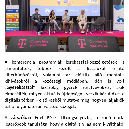
A konferencia programját kerekasztal-beszélgetések is
színesítették, többek között a fiatalokat érintő
kiberbűnözésről, valamint az előttük álló mentális
kihívásokról a közösségi médiában. Idén is volt
„Gyerekasztal
“, kizárólag gyerek résztvevőkkel, akik
elmesélték, milyen aktuális újdonságok veszik körül őket a
digitális térben – első kézből mutatva meg, hogyan látják ők
ezt a folyamatosan változó közeget.
A
zárszóban
Edvi Péter kihangsúlyozta, a konferencia
legerősebb tanulsága, hogy a digitális világ nem kiváltható,