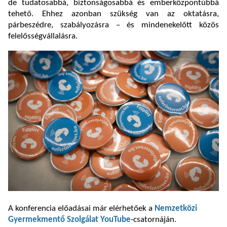
de tudatosabbá, biztonságosabbá és emberközpontúbbá
tehető. Ehhez azonban szükség van az oktatásra,
párbeszédre, szabályozásra – és mindenekelőtt közös
felelősségvállalásra.
A konferencia előadásai már elérhetőek a
Nemzetközi
Gyermekmentő Szolgálat YouTube
-csatornáján.