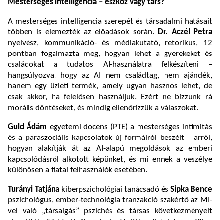
Mesterséges intelligencia – eszköz vagy társ?
A mesterséges intelligencia szerepét és társadalmi hatásait
többen is elemezték az előadások során.
Dr.
Aczél Petra
nyelvész, kommunikáció- és médiakutató, retorikus, 12
pontban fogalmazta meg, hogyan lehet a gyerekeket és
családokat a tudatos AI-használatra felkészíteni –
hangsúlyozva, hogy az AI nem családtag, nem ajándék,
hanem egy üzleti termék, amely ugyan hasznos lehet, de
csak akkor, ha felelősen használjuk. Ezért ne bízzunk rá
morális döntéseket, és mindig ellenőrizzük a válaszokat.
Guld Ádám
egyetemi docens (PTE) a mesterséges intimitás
és a paraszociális kapcsolatok új formáiról beszélt – arról,
hogyan alakítják át az AI-alapú megoldások az emberi
kapcsolódásról alkotott képünket, és mi ennek a veszélye
különösen a fiatal felhasználók esetében.
Turányi Tatjána
kiberpszichológiai tanácsadó és
Sipka Bence
pszichológus, ember-technológia tranzakció szakértő az MI-
vel való „társalgás” pszichés és társas következményeit