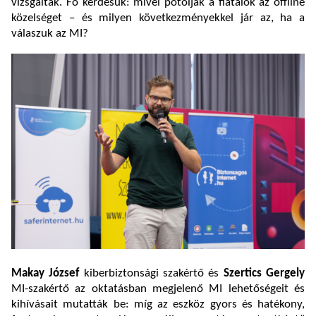
vizsgálták. Fő kérdésük: mivel pótolják a fiatalok az offline
közelséget – és milyen következményekkel jár az, ha a
válaszuk az MI?
Makay József
kiberbiztonsági szakértő és
Szertics Gergely
MI-szakértő az oktatásban megjelenő MI lehetőségeit és
kihívásait mutatták be: míg az eszköz gyors és hatékony,