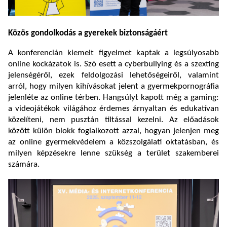
Közös gondolkodás a gyerekek biztonságáért
A konferencián kiemelt figyelmet kaptak a legsúlyosabb
online kockázatok is. Szó esett a cyberbullying és a szexting
jelenségéről, ezek feldolgozási lehetőségeiről, valamint
arról, hogy milyen kihívásokat jelent a gyermekpornográfia
jelenléte az online térben. Hangsúlyt kapott még a gaming:
a videojátékok világához érdemes árnyaltan és edukatívan
közelíteni, nem pusztán tiltással kezelni. Az előadások
között külön blokk foglalkozott azzal, hogyan jelenjen meg
az online gyermekvédelem a közszolgálati oktatásban, és
milyen képzésekre lenne szükség a terület szakemberei
számára.