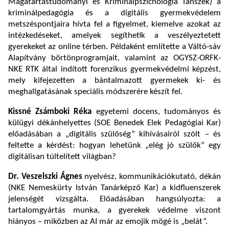
Magatartástudományi és Kriminálpszichológia Tanszék) a
kriminálpedagógia és a digitális gyermekvédelem
metszéspontjaira hívta fel a figyelmet, kiemelve azokat az
intézkedéseket, amelyek segíthetik a veszélyeztetett
gyerekeket az online térben. Példaként említette a Váltó-sáv
Alapítvány börtönprogramjait, valamint az OGYSZ-ORFK-
NKE RTK által indított forenzikus gyermekvédelmi képzést,
mely kifejezetten a bántalmazott gyermekek ki- és
meghallgatásának speciális módszerére készít fel.
Kissné Zsámboki Réka
egyetemi docens, tudományos és
külügyi dékánhelyettes (SOE Benedek Elek Pedagógiai Kar)
előadásában a „digitális szülőség” kihívásairól szólt – és
feltette a kérdést: hogyan lehetünk „elég jó szülők” egy
digitálisan túltelített világban?
Dr. Veszelszki Ágnes
nyelvész, kommunikációkutató, dékán
(NKE Nemeskürty István Tanárképző Kar) a kidfluenszerek
jelenségét vizsgálta. Előadásában hangsúlyozta: a
tartalomgyártás munka, a gyerekek védelme viszont
hiányos – miközben az AI már az emojik mögé is „belát”.