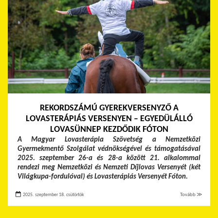
REKORDSZÁMÚ GYEREKVERSENYZŐ A
LOVASTERÁPIÁS VERSENYEN – EGYEDÜLÁLLÓ
LOVASÜNNEP KEZDŐDIK FÓTON
A Magyar Lovasterápia Szövetség a Nemzetközi
Gyermekmentő Szolgálat védnökségével és támogatásával
2025. szeptember 26-a és 28-a között 21. alkalommal
rendezi meg Nemzetközi és Nemzeti Díjlovas Versenyét (két
Világkupa-fordulóval) és Lovasterápiás Versenyét Fóton.
2025. szeptember 18. csütörtök
Tovább ≫