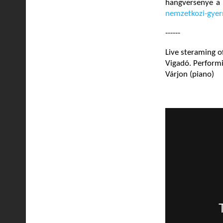
hangversenye a
nemzetkozi-gyer
------
Live steraming of
Vigadó. Performi
Várjon (piano)