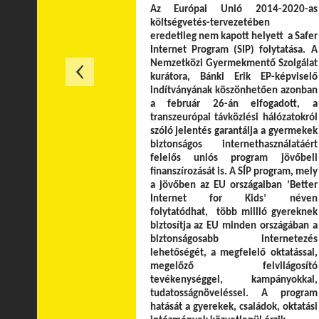
Az Európai Unió 2014-2020-as
költségvetés-tervezetében
eredetileg nem kapott helyett a Safer
Internet Program (SIP) folytatása. A
Nemzetközi Gyermekmentő Szolgálat
kurátora, Bánki Erik EP-képviselő
indítványának köszönhetően azonban
a február 26-án elfogadott, a
transzeurópai távközlési hálózatokról
szóló jelentés garantálja a gyermekek
biztonságos internethasználatáért
felelős uniós program jövőbeli
finanszírozását is. A SÍP program, mely
a jövőben az EU országaiban ’Better
Internet for Kids’ néven
folytatódhat, több millió gyereknek
biztosítja az EU minden országában a
biztonságosabb internetezés
lehetőségét, a megfelelő oktatással,
megelőző felvilágosító
tevékenységgel, kampányokkal,
tudatosságnöveléssel. A program
hatását a gyerekek, családok, oktatási