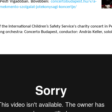
 Pesti Vigadóban. Bővebben:
concertobudapest.hu/v/a-
mekmento-szolgalat-jotekonysagi-koncertje/
 the International Children’s Safety Service's charity concert in P
ng orchestra: Concerto Budapest, conductor: András Keller, solo