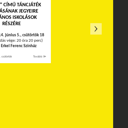
" CÍMŰ TÁNCJÁTÉK
ÁSÁNAK JEGYEIRE
ÁNOS ISKOLÁSOK
RÉSZÉRE
4. június 5., csütörtök 18
adás vége: 20 óra 20 perc)
:
Erkel Ferenc Színház
. csütörtök
Tovább ≫