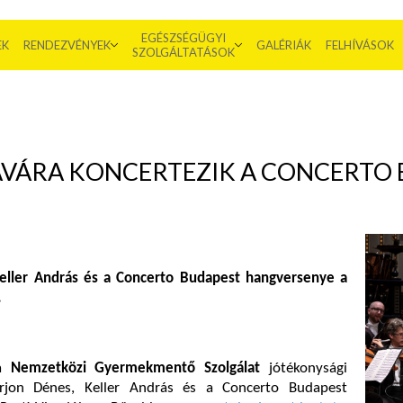
EGÉSZSÉGÜGYI
EK
RENDEZVÉNYEK
GALÉRIÁK
FELHÍVÁSOK
SZOLGÁLTATÁSOK
VÁRA KONCERTEZIK A CONCERTO 
eller András és a Concerto Budapest hangversenye a
.
 a
Nemzetközi Gyermekmentő Szolgálat
jótékonysági
Várjon Dénes, Keller András és a Concerto Budapest