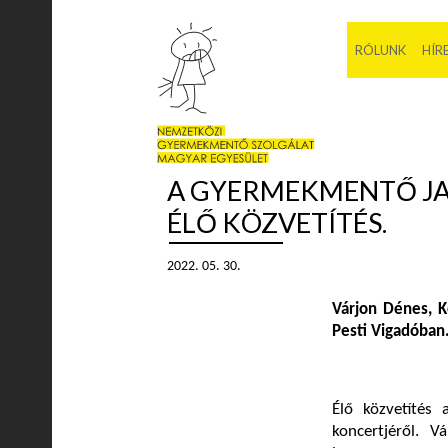
RÓLUNK
HÍR
A GYERMEKMENTŐ JA
ÉLŐ KÖZVETÍTÉS.
2022. 05. 30.
Várjon Dénes, K
Pesti Vigadóban
Élő közvetítés
koncertjéről. 