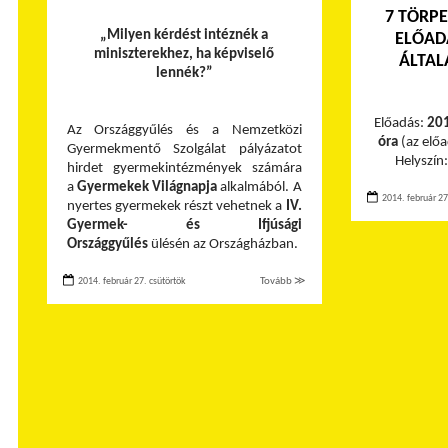
7 TÖRPE
„Milyen kérdést intéznék a
ELŐAD
miniszterekhez, ha képviselő
ÁLTAL
lennék?”
Előadás:
201
Az Országgyűlés és a Nemzetközi
óra
(az elő
Gyermekmentő Szolgálat pályázatot
Helyszín
hirdet gyermekintézmények számára
a
Gyermekek Világnapja
alkalmából. A
2014. február 27
nyertes gyermekek részt vehetnek a
IV.
Gyermek- és Ifjúsági
Országgyűlés
ülésén az Országházban.
2014. február 27. csütörtök
Tovább ≫