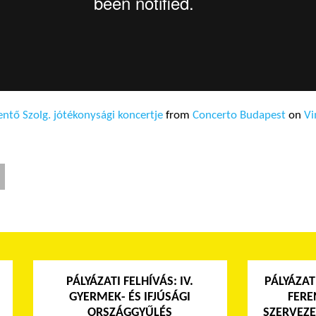
tő Szolg. jótékonysági koncertje
from
Concerto Budapest
on
V
PÁLYÁZATI FELHÍVÁS: IV.
PÁLYÁZAT
GYERMEK- ÉS IFJÚSÁGI
FERE
ORSZÁGGYŰLÉS
SZERVEZE