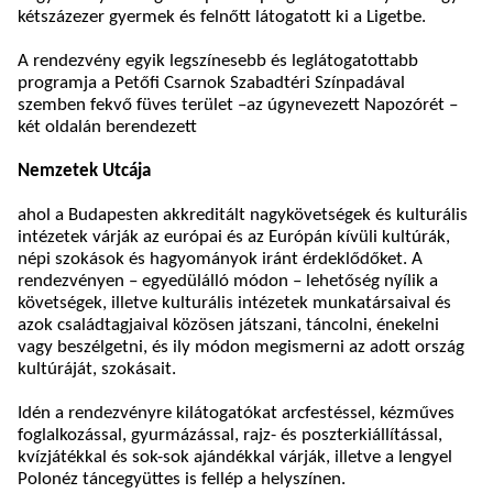
kétszázezer gyermek és felnőtt látogatott ki a Ligetbe.
A rendezvény egyik legszínesebb és leglátogatottabb
programja a Petőfi Csarnok Szabadtéri Színpadával
szemben fekvő füves terület –az úgynevezett Napozórét –
két oldalán berendezett
Nemzetek Utcája
ahol a Budapesten akkreditált nagykövetségek és kulturális
intézetek várják az európai és az Európán kívüli kultúrák,
népi szokások és hagyományok iránt érdeklődőket. A
rendezvényen – egyedülálló módon – lehetőség nyílik a
követségek, illetve kulturális intézetek munkatársaival és
azok családtagjaival közösen játszani, táncolni, énekelni
vagy beszélgetni, és ily módon megismerni az adott ország
kultúráját, szokásait.
Idén a rendezvényre kilátogatókat arcfestéssel, kézműves
foglalkozással, gyurmázással, rajz- és poszterkiállítással,
kvízjátékkal és sok-sok ajándékkal várják, illetve a lengyel
Polonéz táncegyüttes is fellép a helyszínen.