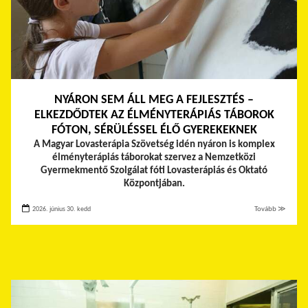
NYÁRON SEM ÁLL MEG A FEJLESZTÉS –
ELKEZDŐDTEK AZ ÉLMÉNYTERÁPIÁS TÁBOROK
FÓTON, SÉRÜLÉSSEL ÉLŐ GYEREKEKNEK
A Magyar Lovasterápia Szövetség idén nyáron is komplex
élményterápiás táborokat szervez a Nemzetközi
Gyermekmentő Szolgálat fóti Lovasterápiás és Oktató
Központjában.
2026. június 30. kedd
Tovább ≫