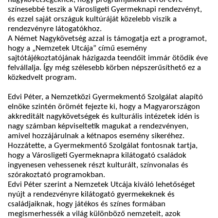
színesebbé teszik a Városligeti Gyermeknapi rendezvényt,
és ezzel saját országuk kultúráját közelebb viszik a
rendezvényre látogatókhoz.
A Német Nagykövetség azzal is támogatja ezt a programot,
hogy a „Nemzetek Utcája” című esemény
sajtótájékoztatójának házigazda teendőit immár ötödik éve
felvállalja. Így még szélesebb körben népszerűsíthető ez a
közkedvelt program.
Edvi Péter, a Nemzetközi Gyermekmentő Szolgálat alapító
elnöke szintén örömét fejezte ki, hogy a Magyarországon
akkreditált nagykövetségek és kulturális intézetek idén is
nagy számban képviseltetik magukat a rendezvényen,
amivel hozzájárulnak a kétnapos esemény sikeréhez.
Hozzátette, a Gyermekmentő Szolgálat fontosnak tartja,
hogy a Városligeti Gyermeknapra kilátogató családok
ingyenesen vehessenek részt kulturált, színvonalas és
szórakoztató programokban.
Edvi Péter szerint a Nemzetek Utcája kiváló lehetőséget
nyújt a rendezvényre kilátogató gyermekeknek és
családjaiknak, hogy játékos és színes formában
megismerhessék a világ különböző nemzeteit, azok