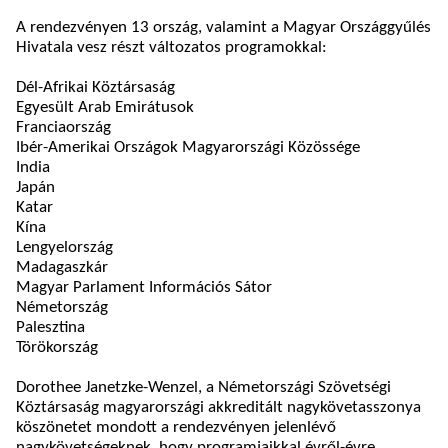
A rendezvényen 13 ország, valamint a Magyar Országgyűlés
Hivatala vesz részt változatos programokkal:
Dél-Afrikai Köztársaság
Egyesült Arab Emirátusok
Franciaország
Ibér-Amerikai Országok Magyarországi Közössége
India
Japán
Katar
Kína
Lengyelország
Madagaszkár
Magyar Parlament Információs Sátor
Németország
Palesztina
Törökország
Dorothee Janetzke-Wenzel, a Németországi Szövetségi
Köztársaság magyarországi akkreditált nagykövetasszonya
köszönetet mondott a rendezvényen jelenlévő
nagykövetségeknek, hogy programjaikkal évről-évre