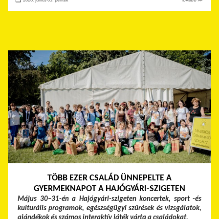
2026. június 05. péntek
Tovább ≫
TÖBB EZER CSALÁD ÜNNEPELTE A
GYERMEKNAPOT A HAJÓGYÁRI-SZIGETEN
Május 30–31-én a Hajógyári-szigeten koncertek, sport -és
kulturális programok, egészségügyi szűrések és vizsgálatok,
ajándékok és számos interaktív játék várta a családokat.