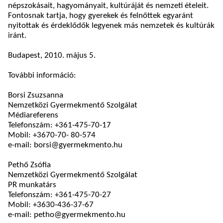
népszokásait, hagyományait, kultúráját és nemzeti ételeit.
Fontosnak tartja, hogy gyerekek és felnőttek egyaránt
nyitottak és érdeklődők legyenek más nemzetek és kultúrák
iránt.
Budapest, 2010. május 5.
További információ:
Borsi Zsuzsanna
Nemzetközi Gyermekmentő Szolgálat
Médiareferens
Telefonszám: +361-475-70-17
Mobil: +3670-70- 80-574
e-mail: borsi@gyermekmento.hu
Pethő Zsófia
Nemzetközi Gyermekmentő Szolgálat
PR munkatárs
Telefonszám: +361-475-70-27
Mobil: +3630-436-37-67
e-mail: petho@gyermekmento.hu