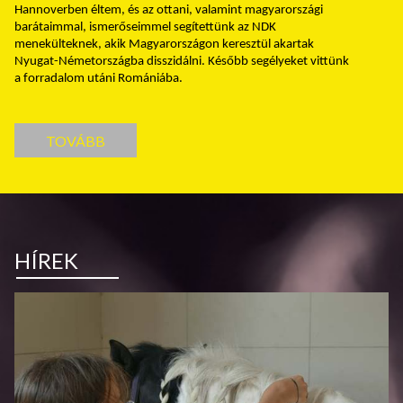
Hannoverben éltem, és az ottani, valamint magyarországi
barátaimmal, ismerőseimmel segítettünk az NDK
menekülteknek, akik Magyarországon keresztül akartak
Nyugat-Németországba disszidálni. Később segélyeket vittünk
a forradalom utáni Romániába.
TOVÁBB
HÍREK