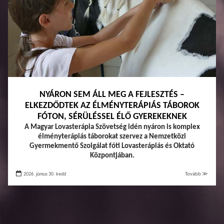
NYÁRON SEM ÁLL MEG A FEJLESZTÉS –
ELKEZDŐDTEK AZ ÉLMÉNYTERÁPIÁS TÁBOROK
FÓTON, SÉRÜLÉSSEL ÉLŐ GYEREKEKNEK
A Magyar Lovasterápia Szövetség idén nyáron is komplex
élményterápiás táborokat szervez a Nemzetközi
Gyermekmentő Szolgálat fóti Lovasterápiás és Oktató
Központjában.
2026. június 30. kedd
Tovább ≫