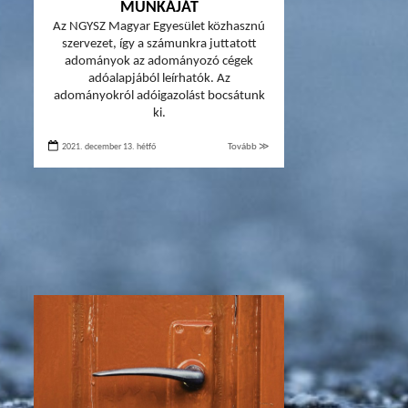
MUNKÁJÁT
Az NGYSZ Magyar Egyesület közhasznú
szervezet, így a számunkra juttatott
adományok az adományozó cégek
adóalapjából leírhatók. Az
adományokról adóigazolást bocsátunk
ki.
2021. december 13. hétfő
Tovább ≫