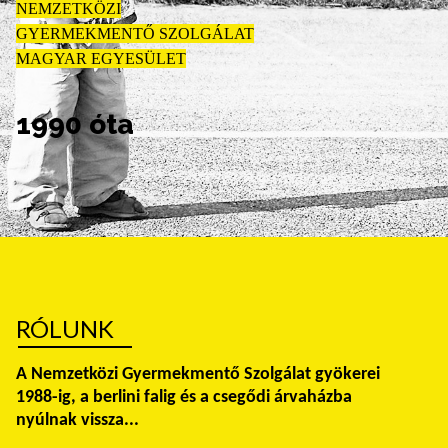
NEMZETKÖZI
GYERMEKMENTŐ SZOLGÁLAT
MAGYAR EGYESÜLET
1990 óta
RÓLUNK
A Nemzetközi Gyermekmentő Szolgálat gyökerei
1988-ig, a berlini falig és a csegődi árvaházba
nyúlnak vissza...