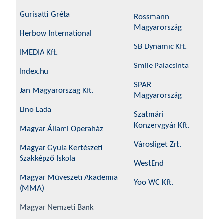
Gurisatti Gréta
Rossmann
Magyarország
Herbow International
SB Dynamic Kft.
IMEDIA Kft.
Smile Palacsinta
Index.hu
SPAR
Jan Magyarország Kft.
Magyarország
Lino Lada
Szatmári
Konzervgyár Kft.
Magyar Állami Operaház
Városliget Zrt.
Magyar Gyula Kertészeti
Szakképző Iskola
WestEnd
Magyar Művészeti Akadémia
Yoo WC Kft.
(MMA)
Magyar Nemzeti Bank