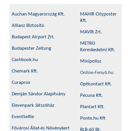
Auchan Magyarország Kft.
MAHIR Cityposter
Kft.
Allianz Biztosító
MAVIR Zrt.
Budapest Airport Zrt.
METRO
Budapester Zeitung
Kereskedelmi Kft.
Cashbook.hu
Minipolisz
Chemark Kft.
Online-Fenyő.hu
Curaprox
Opticontact Kft.
Demján Sándor Alapítvány
Pecuna Kft.
Elevenpark Játszóház
Plantart Kft.
EventSelfie
Ponte.hu Kft
Fővárosi Állat-és Növénykert
RLB-60 Bt.