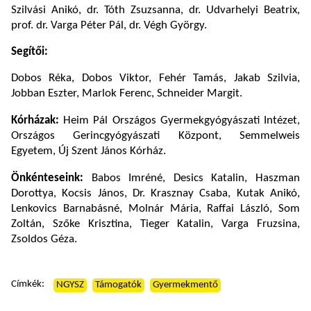
Szilvási Anikó, dr. Tóth Zsuzsanna, dr. Udvarhelyi Beatrix,
prof. dr. Varga Péter Pál, dr. Végh György.
Segítői:
Dobos Réka, Dobos Viktor, Fehér Tamás, Jakab Szilvia,
Jobban Eszter, Marlok Ferenc, Schneider Margit.
Kórházak:
Heim Pál Országos Gyermekgyógyászati Intézet,
Országos Gerincgyógyászati Központ, Semmelweis
Egyetem, Új Szent János Kórház.
Önkénteseink:
Babos Imréné, Desics Katalin, Haszman
Dorottya, Kocsis János, Dr. Krasznay Csaba, Kutak Anikó,
Lenkovics Barnabásné, Molnár Mária, Raffai László, Som
Zoltán, Szőke Krisztina, Tieger Katalin, Varga Fruzsina,
Zsoldos Géza.
Címkék:
NGYSZ
Támogatók
Gyermekmentő