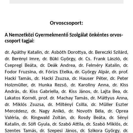
Orvoscsoport:
A Nemzetközi Gyermekmentő Szolgálat önkéntes orvos-
csoport tagjai:
dr. Apáthy Katalin, dr. Asbóth Dorottya, dr. Bereczki Szilárd,
dr. Berényi Imre, dr. Büki György, dr. Cs. Frank László, dr.
Csepregi Beáta, dr. Deák Andrea, dr. Felméry Katalin, dr.
Fodor Fruzsina, dr. Fórizs Etelka, dr. György Alpár, dr. prof.
Hacki Tamás, dr. Hacki Zsuzsa, dr. Hauser Péter, dr. Peter
Holzmüller, dr. Hunka Rezső, dr. Karoliny Anna, dr. Kiss
András, dr. Kiss Gabriella, dr. Kiss János, dr. Lajta Bea, dr.
Lakatos Kornél, prof. dr. Machay Tamás, dr. Máttyus Anna,
dr. Miklós Zsuzsa, dr. Miltényi Csilla, dr. Müller Eszter
Mercédesz, dr. Nagy Anikó, dr. Novoth Béla, dr. Oprea
Valéria, dr. Ringwald Zoltán, dr. Rosdy Beáta, dr. Sényi
Katalin, dr. Sófi Gyula, dr. Szabó Attila, dr. Szabó Miklós, dr.
Szentes Tamás, dr. Szepesi János, dr. Szikora György, dr.