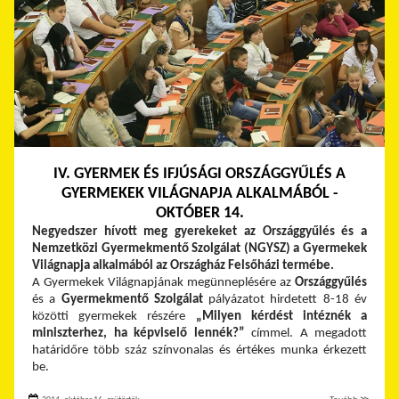
IV. GYERMEK ÉS IFJÚSÁGI ORSZÁGGYŰLÉS A
GYERMEKEK VILÁGNAPJA ALKALMÁBÓL -
OKTÓBER 14.
Negyedszer hívott meg gyerekeket az Országgyűlés és a
Nemzetközi Gyermekmentő Szolgálat (NGYSZ)
a Gyermekek
Világnapja alkalmából az Országház Felsőházi termébe.
A Gyermekek Világnapjának megünneplésére az
Országgyűlés
és a
Gyermekmentő Szolgálat
pályázatot hirdetett 8-18 év
közötti gyermekek részére
„Milyen kérdést intéznék a
miniszterhez, ha képviselő lennék?”
címmel. A megadott
határidőre több száz színvonalas és értékes munka érkezett
be.