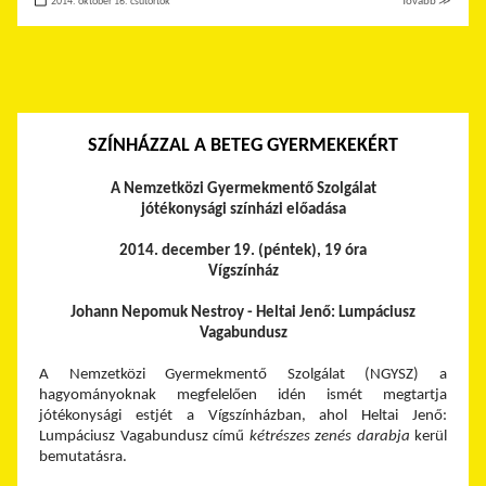
2014. október 16. csütörtök
Tovább ≫
SZÍNHÁZZAL A BETEG GYERMEKEKÉRT
A Nemzetközi Gyermekmentő Szolgálat
jótékonysági színházi előadása
2014. december 19. (péntek), 19 óra
Vígszínház
Johann Nepomuk Nestroy - Heltai Jenő: Lumpáciusz
Vagabundusz
A Nemzetközi Gyermekmentő Szolgálat (NGYSZ) a
hagyományoknak megfelelően idén ismét megtartja
jótékonysági estjét a Vígszínházban, ahol Heltai Jenő:
Lumpáciusz Vagabundusz című
kétrészes zenés darabja
kerül
bemutatásra.