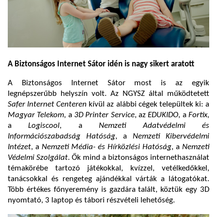
A Biztonságos Internet Sátor idén is nagy sikert aratott
A Biztonságos Internet Sátor most is az egyik
legnépszerűbb helyszín volt. Az NGYSZ által működtetett
Safer Internet Centeren
kívül az alábbi cégek települtek ki: a
Magyar Telekom
, a
3D Printer Service
, az
EDUKIDO
, a
Fortix
,
a
Logiscool
, a
Nemzeti Adatvédelmi és
Információszabadság Hatóság
, a
Nemzeti Kibervédelmi
Intézet
, a
Nemzeti Média- és Hírközlési Hatóság
, a
Nemzeti
Védelmi Szolgálat
. Ők mind a biztonságos internethasználat
témakörébe tartozó játékokkal, kvízzel, vetélkedőkkel,
tanácsokkal és rengeteg ajándékkal várták a látogatókat.
Több értékes főnyeremény is gazdára talált, köztük egy 3D
nyomtató, 3 laptop és tábori részvételi lehetőség.