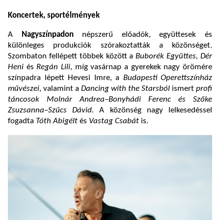
Koncertek, sportélmények
A
Nagyszínpadon
népszerű előadók, együttesek és
különleges produkciók szórakoztatták a közönséget.
Szombaton fellépett többek között a
Buborék Együttes, Dér
Heni
és
Regán Lili
, míg vasárnap a gyerekek nagy örömére
színpadra lépett Hevesi Imre, a
Budapesti Operettszínház
művészei
, valamint a
Dancing with the Starsból
ismert
profi
táncosok Molnár Andrea–Bonyhádi Ferenc és Szőke
Zsuzsanna–Szűcs Dávid.
A közönség nagy lelkesedéssel
fogadta
Tóth Abigélt
és
Vastag Csabát
is.