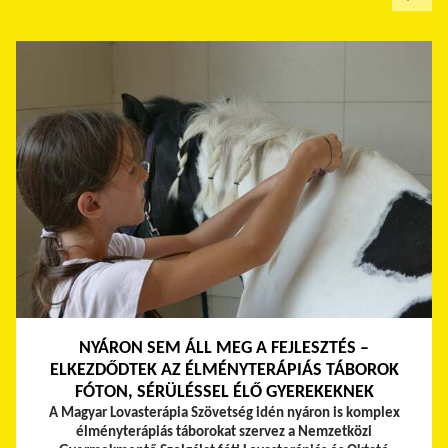
NYÁRON SEM ÁLL MEG A FEJLESZTÉS –
ELKEZDŐDTEK AZ ÉLMÉNYTERÁPIÁS TÁBOROK
FÓTON, SÉRÜLÉSSEL ÉLŐ GYEREKEKNEK
A Magyar Lovasterápia Szövetség idén nyáron is komplex
élményterápiás táborokat szervez a Nemzetközi