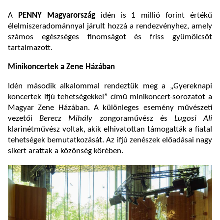
A
PENNY Magyarország
idén is 1 millió forint értékű
élelmiszeradománnyal járult hozzá a rendezvényhez, amely
számos egészséges finomságot és friss gyümölcsöt
tartalmazott.
Minikoncertek a Zene Házában
Idén második alkalommal rendeztük meg a „Gyereknapi
koncertek ifjú tehetségekkel” című minikoncert-sorozatot a
Magyar Zene Házában. A különleges esemény művészeti
vezetői
Berecz Mihály
zongoraművész és
Lugosi Ali
klarinétművész voltak, akik elhivatottan támogatták a fiatal
tehetségek bemutatkozását. Az ifjú zenészek előadásai nagy
sikert arattak a közönség körében.