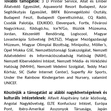
További támogatók:
3 D Printer Service, Állat és Ember
Állatvédő Egyesület, Aquaworld Resort Budapest, Azúr
Segítőkutyás Egyesület, BRFK Bűnmegelőzési Osztály,
Budapest Feszt, Budapesti Operettszínház, CQ Rádió,
Csodák Palotája, EDUKIDO, Elevenpark, Fortix, Fővárosi
Nagycirkusz, füldugó.hu, Ice’N’Go, Illúziók Múzeuma,
Jordan, Készenléti Rendőrség, Logiscool, Magyar
Lovasterápia Szövetség (MLTSZ), Magyar Mezőgazdasági
Múzeum, Magyar Olimpiai Bizottság, Minipolisz, Möller’s,
Opel Mokka GSE, Nemzetbiztonsági Szakszolgálat, Nemzeti
Adatvédelmi és Információszabadság Hatóság (NAIH),
Nemzeti Kibervédelmi Intézet, Nemzeti Média- és Hírközlési
Hatóság (NMHH), Nemzeti Védelmi Szolgálat, Teddy Maci
Kórház, SIC (Safer Internet Center), Superfly Air Sports,
Under the Rainbow Kindergarten and Nursery, valamint
UNICEF.
Köszönjük a támogatást az alábbi nagykövetségeknek és
kulturális intézeteknek:
Alfavit Alapítvány tatár közösség,
Angolai Nagykövetség, ELTE Konfuciusz Intézet, Európa
Pont, Ibéro-Amerikai Asszonyok Társasága, Japán