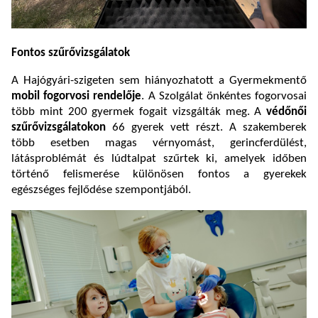
Fontos szűrővizsgálatok
A Hajógyári-szigeten sem hiányozhatott a Gyermekmentő
mobil fogorvosi rendelője
. A Szolgálat önkéntes fogorvosai
több mint 200 gyermek fogait vizsgálták meg. A
védőnői
szűrővizsgálatokon
66 gyerek vett részt. A szakemberek
több esetben magas vérnyomást, gerincferdülést,
látásproblémát és lúdtalpat szűrtek ki, amelyek időben
történő felismerése különösen fontos a gyerekek
egészséges fejlődése szempontjából.