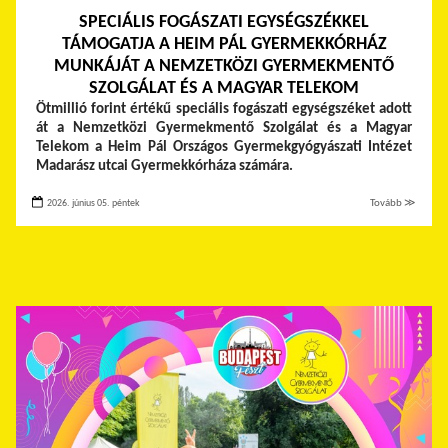
SPECIÁLIS FOGÁSZATI EGYSÉGSZÉKKEL
TÁMOGATJA A HEIM PÁL GYERMEKKÓRHÁZ
MUNKÁJÁT A NEMZETKÖZI GYERMEKMENTŐ
SZOLGÁLAT ÉS A MAGYAR TELEKOM
Ötmillió forint értékű speciális fogászati egységszéket adott
át a Nemzetközi Gyermekmentő Szolgálat és a Magyar
Telekom a Heim Pál Országos Gyermekgyógyászati Intézet
Madarász utcai Gyermekkórháza számára.
2026. június 05. péntek
Tovább ≫