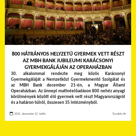
800 HÁTRÁNYOS HELYZETŰ GYERMEK VETT RÉSZT
AZ MBH BANK JUBILEUMI KARÁCSONYI
GYERMEKGÁLÁJÁN AZ OPERAHÁZBAN
30. alkalommal rendezte meg közös Karácsonyi
Gyermekgáláját a Nemzetközi Gyermekmentő Szolgálat és
az MBH Bank december 21-én, a Magyar Állami
Operaházban. Az ünnepi matinéelőadáson 800 nehéz anyagi
körülmények között élő gyermek vett részt Magyarországról
és a határon túlról, összesen 35 intézményből.
2025. december 22. hétfő
Tovább ≫